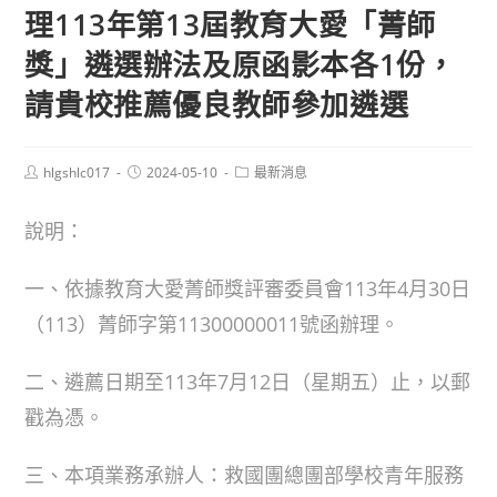
理113年第13屆教育大愛「菁師
獎」遴選辦法及原函影本各1份，
請貴校推薦優良教師參加遴選
Post
Post
Post
hlgshlc017
2024-05-10
最新消息
author:
published:
category:
說明：
一、依據教育大愛菁師獎評審委員會113年4月30日
（113）菁師字第11300000011號函辦理。
二、遴薦日期至113年7月12日（星期五）止，以郵
戳為憑。
三、本項業務承辦人：救國團總團部學校青年服務