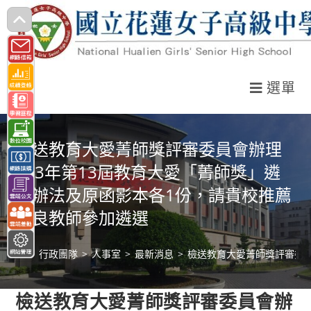
跳
轉
至
主
選單
要
內
容
檢送教育大愛菁師獎評審委員會辦理
113年第13屆教育大愛「菁師獎」遴
選辦法及原函影本各1份，請貴校推薦
優良教師參加遴選
>
行政團隊
>
人事室
>
最新消息
>
檢送教育大愛菁師獎評審委員
檢送教育大愛菁師獎評審委員會辦