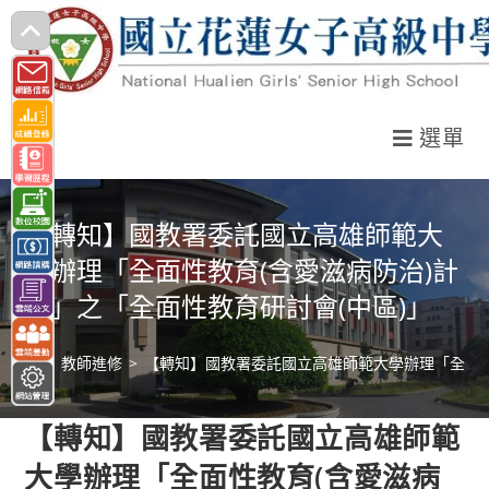
跳
轉
至
主
選單
要
內
容
【轉知】國教署委託國立高雄師範大
學辦理「全面性教育(含愛滋病防治)計
畫」之「全面性教育研討會(中區)」
>
教師進修
>
【轉知】國教署委託國立高雄師範大學辦理「全面性
【轉知】國教署委託國立高雄師範
大學辦理「全面性教育(含愛滋病