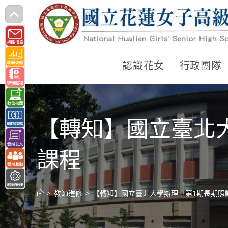
跳
轉
至
主
認識花女
行政團隊
要
內
容
【轉知】國立臺北
課程
>
教師進修
>
【轉知】國立臺北大學辦理「第1期長期照