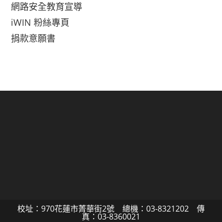
網路安全教育宣導
iWIN 粉絲專頁
捐款意願書
校址：970花蓮市菁華街2號 總機：03-8321202 傳
真：03-8360021