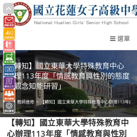
跳
轉
至
主
選單
要
內
容
【轉知】國立東華大學特殊教育中心
辦理113年度「情感教育與性別的態度
與觀念知能研習」
>
教師進修
>
【轉知】國立東華大學特殊教育中心辦理113年度
【轉知】國立東華大學特殊教育中
心辦理113年度「情感教育與性別