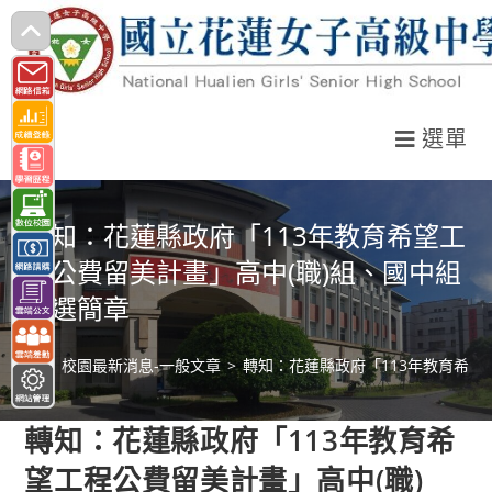
跳
轉
至
主
選單
要
內
容
轉知：花蓮縣政府「113年教育希望工
程公費留美計畫」高中(職)組、國中組
甄選簡章
>
校園最新消息-一般文章
>
轉知：花蓮縣政府「113年教育希望
轉知：花蓮縣政府「113年教育希
望工程公費留美計畫」高中(職)