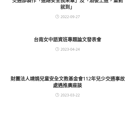
交通部製作「道路安全我來罩」及「酒後上道，重罰
就到」
2022-09-27
台南女中語資班專題論文發表會
2023-04-24
財團法人靖娟兒童安全文教基金會112年兒少交通事故
處遇推廣座談
2023-03-22