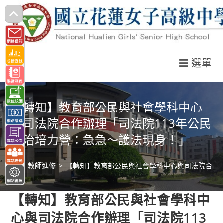
跳
轉
至
主
選單
要
內
容
【轉知】教育部公民與社會學科中心
與司法院合作辦理「司法院113年公民
法治培力營：急急～護法現身！」
>
教師進修
>
【轉知】教育部公民與社會學科中心與司法院合作辦
【轉知】教育部公民與社會學科中
心與司法院合作辦理「司法院113