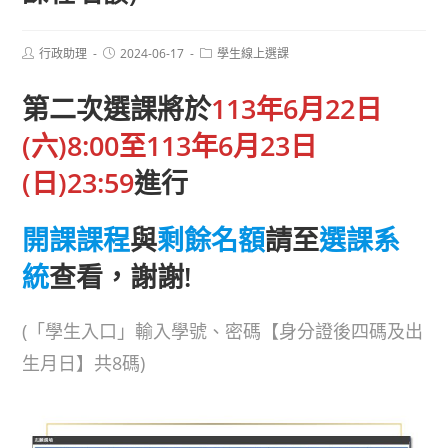
Post
Post
Post
行政助理
2024-06-17
學生線上選課
author:
published:
category:
第二次選課將於
113年6月22日
(六)8:00至113年6月23日
(日)23:59
進行
開課課程
與
剩餘名額
請至
選課系
統
查看，謝謝!
(「學生入口」輸入學號、密碼【身分證後四碼及出
生月日】共8碼)