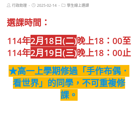
Post
Post
Post
行政助理
2025-02-14
學生線上選課
author:
published:
category:
選課時間：
114年
2月18日(二)
晚上18：00
至
114年
2月19日(三)
晚上18
：00止
★高一上學期修過「手作布偶．
看世界」的同學，不可重複修
課。