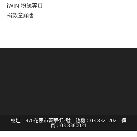
iWIN 粉絲專頁
捐款意願書
校址：970花蓮市菁華街2號 總機：03-8321202 傳
真：03-8360021