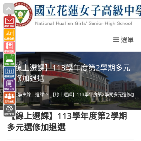
跳
轉
至
主
選單
要
內
容
【線上選課】113學年度第2學期多元
選修加退選
>
學生線上選課
>
【線上選課】113學年度第2學期多元選修加退
【線上選課】113學年度第2學期
多元選修加退選