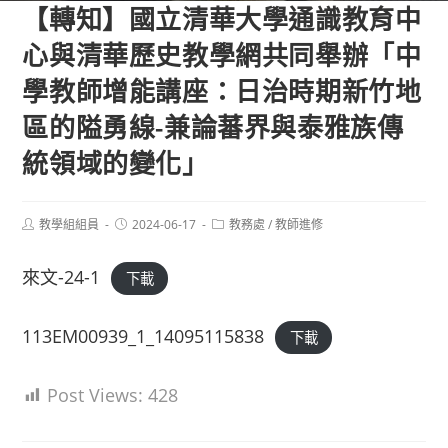
【轉知】國立清華大學通識教育中
心與清華歷史教學網共同舉辦「中
學教師增能講座：日治時期新竹地
區的隘勇線-兼論蕃界與泰雅族傳
統領域的變化」
Post
Post
Post
教學組組員
2024-06-17
教務處
/
教師進修
author:
published:
category:
來文-24-1
下載
113EM00939_1_14095115838
下載
Post Views:
428