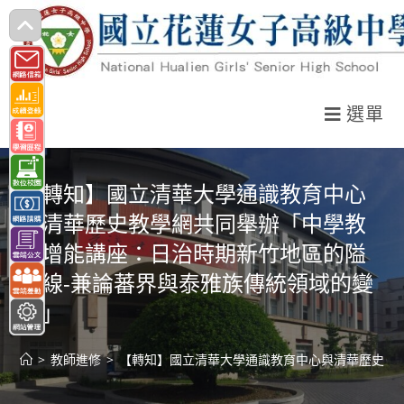
跳
轉
至
主
選單
要
內
容
【轉知】國立清華大學通識教育中心
與清華歷史教學網共同舉辦「中學教
師增能講座：日治時期新竹地區的隘
勇線-兼論蕃界與泰雅族傳統領域的變
化」
>
教師進修
>
【轉知】國立清華大學通識教育中心與清華歷史教