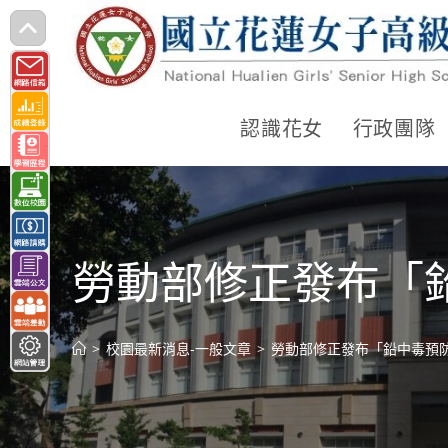
跳
轉
至
主
認識花女
行政團隊
要
內
容
勞動部修正發布「
>
校園最新消息-一般文章
>
勞動部修正發布「鉛中毒預