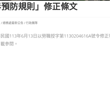
毒預防規則」修正條文
處
/
總務處最新公告
/
行政團隊
113年6月13日以勞職授字第1130204616A號令修
下載參閱。