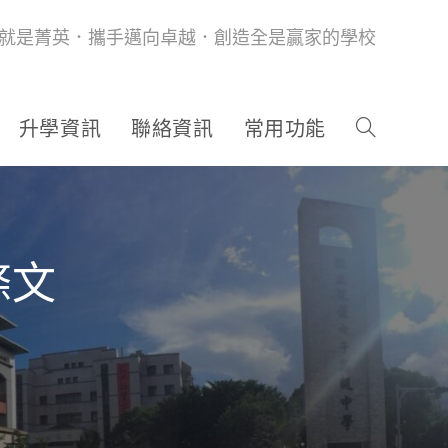
就是菁英．攜手邁向卓越．創造全是贏家的學校
升學資訊
聯絡資訊
常用功能
條文