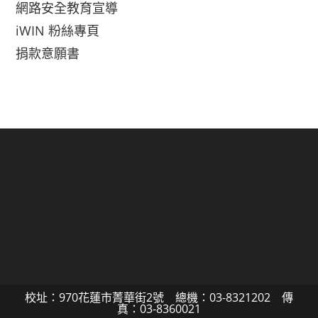
網路安全教育宣導
iWIN 粉絲專頁
捐款意願書
校址：970花蓮市菁華街2號 總機：03-8321202 傳
真：03-8360021