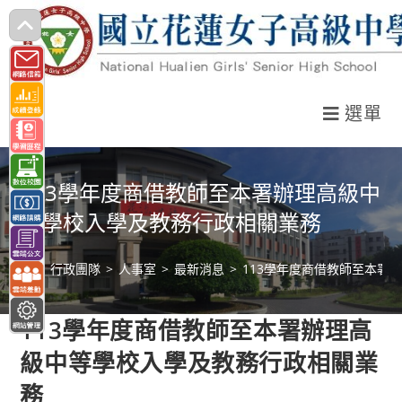
跳
轉
至
主
選單
要
內
容
113學年度商借教師至本署辦理高級中
等學校入學及教務行政相關業務
>
行政團隊
>
人事室
>
最新消息
>
113學年度商借教師至本署
113學年度商借教師至本署辦理高
級中等學校入學及教務行政相關業
務