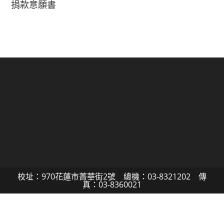
捐款意願書
校址：970花蓮市菁華街2號 總機：03-8321202 傳
真：03-8360021