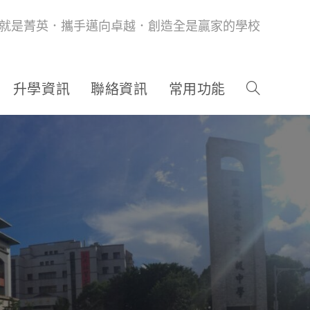
就是菁英．攜手邁向卓越．創造全是贏家的學校
升學資訊
聯絡資訊
常用功能