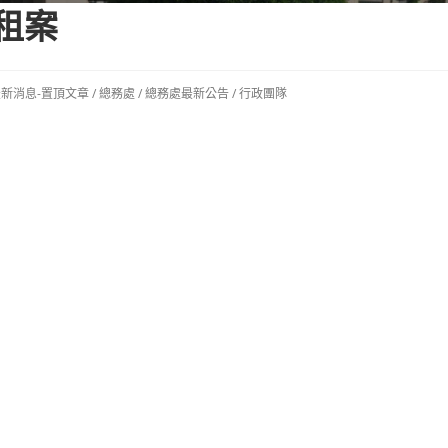
租案
新消息-置頂文章
/
總務處
/
總務處最新公告
/
行政團隊