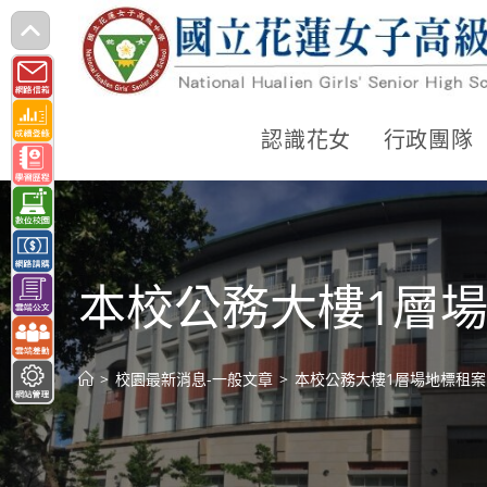
跳
轉
至
主
認識花女
行政團隊
要
內
容
本校公務大樓1層
>
校園最新消息-一般文章
>
本校公務大樓1層場地標租案