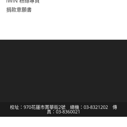
iWIN 粉絲專頁
捐款意願書
校址：970花蓮市菁華街2號 總機：03-8321202 傳
真：03-8360021