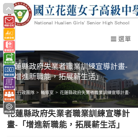
跳
轉
至
主
選單
要
內
容
花蓮縣政府失業者職業訓練宣導計畫-
「增進新職能，拓展薪生活」
>
行政團隊
>
輔導室
>
花蓮縣政府失業者職業訓練宣導計畫-「
花蓮縣政府失業者職業訓練宣導計
畫-「增進新職能，拓展薪生活」