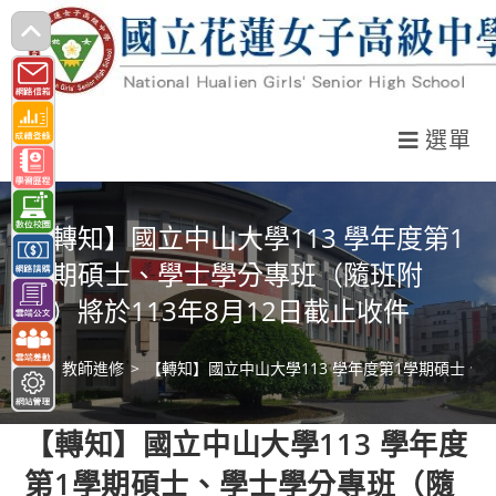
跳
轉
至
主
選單
要
內
容
【轉知】國立中山大學113 學年度第1
學期碩士、學士學分專班（隨班附
讀）將於113年8月12日截止收件
>
教師進修
>
【轉知】國立中山大學113 學年度第1學期碩士、
【轉知】國立中山大學113 學年度
第1學期碩士、學士學分專班（隨