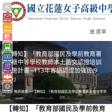
跳
轉
至
主
選單
要
內
容
【轉知】「教育部國民及學前教育署
高級中等學校教師本土語文認證培訓
實施計畫─113年客語認證加強班(9
月)」
>
教師進修
>
【轉知】「教育部國民及學前教育署高級中等學校教師
【轉知】「教育部國民及學前教育