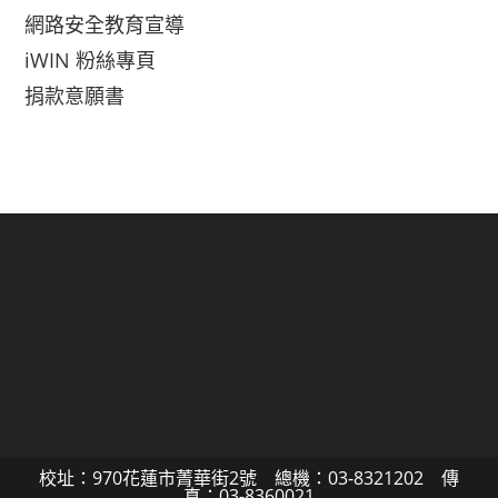
網路安全教育宣導
iWIN 粉絲專頁
捐款意願書
校址：970花蓮市菁華街2號 總機：03-8321202 傳
真：03-8360021