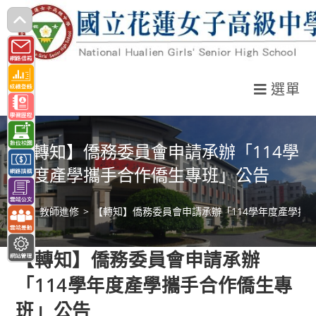
跳
轉
至
主
選單
要
內
容
【轉知】僑務委員會申請承辦「114學
年度產學攜手合作僑生專班」公告
>
教師進修
>
【轉知】僑務委員會申請承辦「114學年度產學攜
【轉知】僑務委員會申請承辦
「114學年度產學攜手合作僑生專
班」公告