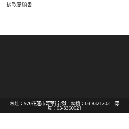
捐款意願書
校址：970花蓮市菁華街2號 總機：03-8321202 傳
真：03-8360021