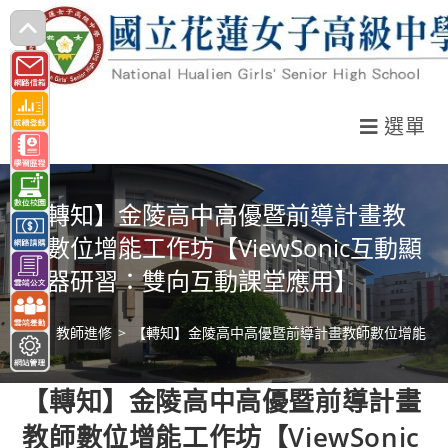
跳
轉
至
主
選單
要
內
容
【轉知】金陵高中高優暨前導計畫教
師數位增能工作坊【ViewSonic互動顯
示器研習：雙向互動課堂應用】
>
教師進修
>
【轉知】金陵高中高優暨前導計畫教師數位增能工作坊
【轉知】金陵高中高優暨前導計畫
教師數位增能工作坊【ViewSonic