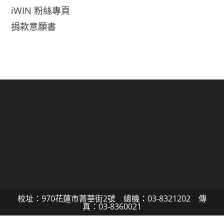
iWIN 粉絲專頁
捐款意願書
校址：970花蓮市菁華街2號 總機：03-8321202 傳
真：03-8360021