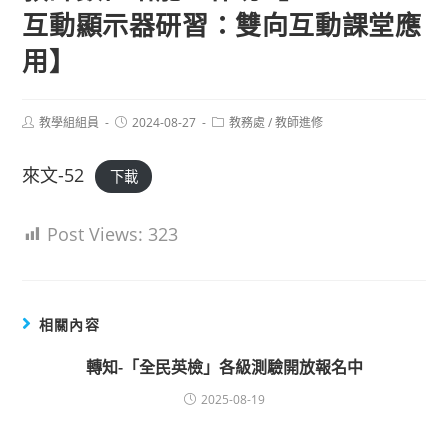
互動顯示器研習：雙向互動課堂應
用】
Post
Post
Post
教學組組員
2024-08-27
教務處
/
教師進修
author:
published:
category:
來文-52
下載
Post Views:
323
相關內容
轉知-「全民英檢」各級測驗開放報名中
2025-08-19