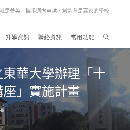
就是菁英．攜手邁向卓越．創造全是贏家的學校
升學資訊
聯絡資訊
常用功能
立東華大學辦理「十
講座」實施計畫
畫