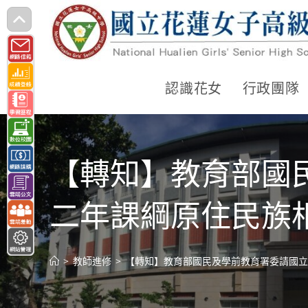
跳
轉
至
主
認識花女
行政團隊
要
內
容
【轉知】教育部國
二年課綱原住民族
>
教師進修
>
【轉知】教育部國民及學前教育署委請國立