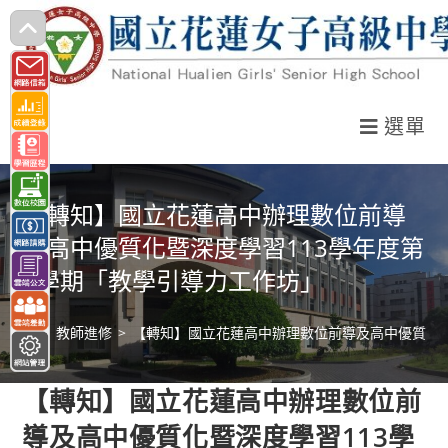
跳
轉
至
主
選單
要
內
容
【轉知】國立花蓮高中辦理數位前導
及高中優質化暨深度學習113學年度第
1學期「教學引導力工作坊」
>
教師進修
>
【轉知】國立花蓮高中辦理數位前導及高中優質化暨
【轉知】國立花蓮高中辦理數位前
導及高中優質化暨深度學習113學