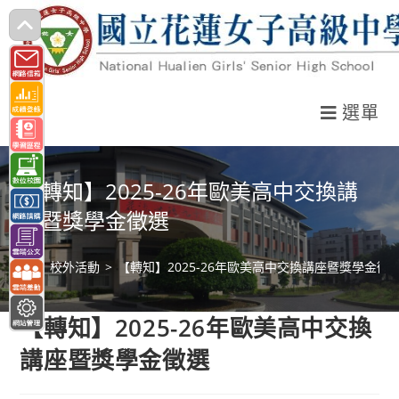
跳
轉
至
主
選單
要
內
容
【轉知】2025-26年歐美高中交換講
座暨獎學金徵選
>
校外活動
>
【轉知】2025-26年歐美高中交換講座暨獎學金徵
【轉知】2025-26年歐美高中交換
講座暨獎學金徵選