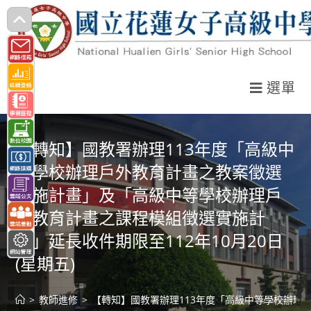
跳
轉
至
主
選單
要
內
容
【轉知】國教署辦理113年度「高級中
等學校辦理戶外教育計畫之教案徵選
實施計畫」及「高級中等學校辦理戶
外教育計畫之課程模組徵選實施計
畫」延長收件期限至112年10月20日
(星期五)
>
教師進修
>
【轉知】國教署辦理113年度「高級中等學校辦理戶