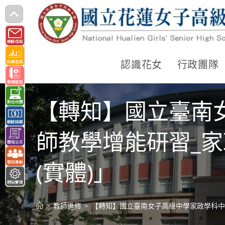
跳
轉
至
主
認識花女
行政團隊
要
內
【轉知】國立臺南
容
師教學增能研習_家
(實體)」
>
教師進修
>
【轉知】國立臺南女子高級中學家政學科中心