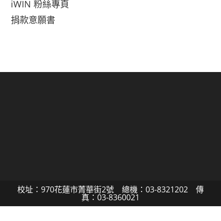
iWIN 粉絲專頁
捐款意願書
校址：970花蓮市菁華街2號 總機：03-8321202 傳
真：03-8360021