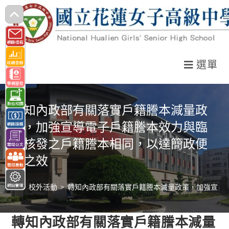
跳
轉
至
主
選單
要
內
容
轉知內政部有關落實戶籍謄本減量政
策，加強宣導電子戶籍謄本效力與臨
櫃核發之戶籍謄本相同，以達簡政便
民之效
>
校外活動
>
轉知內政部有關落實戶籍謄本減量政策，加強宣導
轉知內政部有關落實戶籍謄本減量