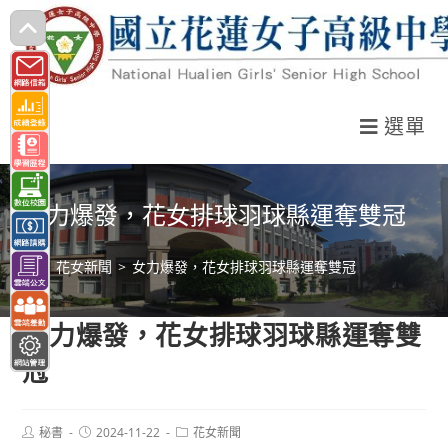
跳
轉
至
主
選單
要
內
容
女力爆發，花女排球羽球縣運奪雙冠
>
花女新聞
>
女力爆發，花女排球羽球縣運奪雙冠
女力爆發，花女排球羽球縣運奪雙
冠
Post
Post
Post
秘書
2024-11-22
花女新聞
author:
published:
category: