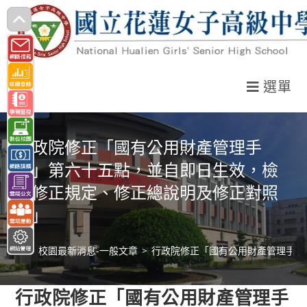
跳
轉
至
主
選單
要
內
容
行政院修正「國有公用財產管理手
冊」第六十五點，並自即日生效，檢
送修正規定、修正總說明及修正對照
表」
>
校園最新消息-一般文章
>
行政院修正「國有公用財產管理手冊
行政院修正「國有公用財產管理手