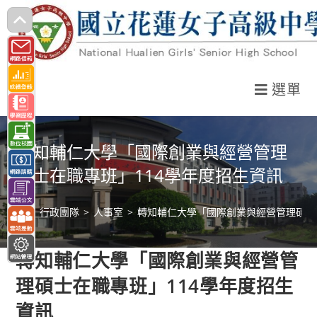
跳
轉
至
主
選單
要
內
容
轉知輔仁大學「國際創業與經營管理
碩士在職專班」114學年度招生資訊
>
行政團隊
>
人事室
>
轉知輔仁大學「國際創業與經營管理碩士
轉知輔仁大學「國際創業與經營管
理碩士在職專班」114學年度招生
資訊