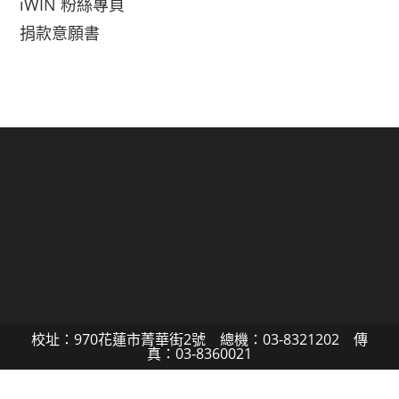
iWIN 粉絲專頁
捐款意願書
校址：970花蓮市菁華街2號 總機：03-8321202 傳
真：03-8360021