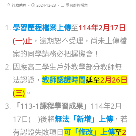
Post
Post
Post
行政助理
2024-12-23
學習歷程檔案
author:
published:
category:
學習歷程檔案上傳
至
114年2月17日
(一)止
，逾期恕不受理，尚未上傳檔
案的同學請務必把握機會！
因應高二學生戶外教學部分教師無
法認證，
教師認證時間
延至
2月26日
(三)
。
「113-1課程學習成果」
114年2月
17日(一)後將
無法「新增」上傳
，若
有認證失敗項目
可「修改」上傳
至
2