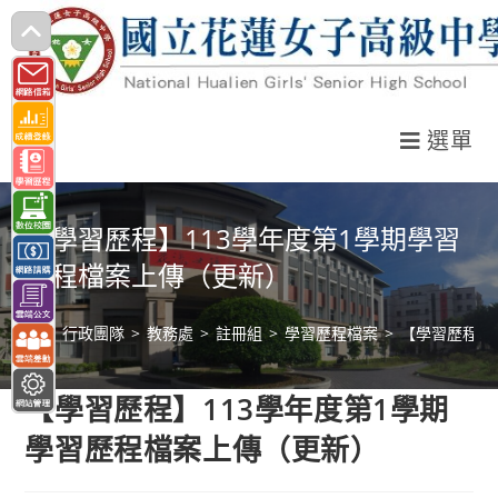
跳
轉
至
主
選單
要
內
容
【學習歷程】113學年度第1學期學習
歷程檔案上傳（更新）
>
行政團隊
>
教務處
>
註冊組
>
學習歷程檔案
>
【學習歷程】
【學習歷程】113學年度第1學期
學習歷程檔案上傳（更新）