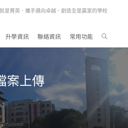
就是菁英．攜手邁向卓越．創造全是贏家的學校
升學資訊
聯絡資訊
常用功能
檔案上傳