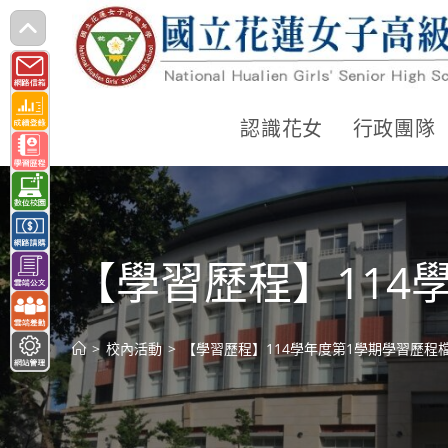
跳
轉
至
主
認識花女
行政團隊
要
內
容
【學習歷程】114
>
校內活動
>
【學習歷程】114學年度第1學期學習歷程