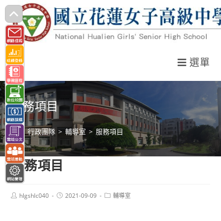
跳
轉
至
主
選單
要
內
容
服務項目
>
行政團隊
>
輔導室
>
服務項目
服務項目
Post
Post
Post
hlgshlc040
2021-09-09
輔導室
author:
published:
category: