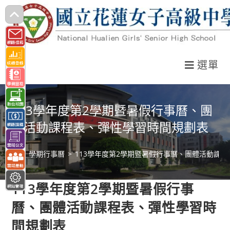
跳
轉
至
主
選單
要
內
容
113學年度第2學期暨暑假行事曆、團
體活動課程表、彈性學習時間規劃表
>
學期行事曆
>
113學年度第2學期暨暑假行事曆、團體活動課
113學年度第2學期暨暑假行事
曆、團體活動課程表、彈性學習時
間規劃表