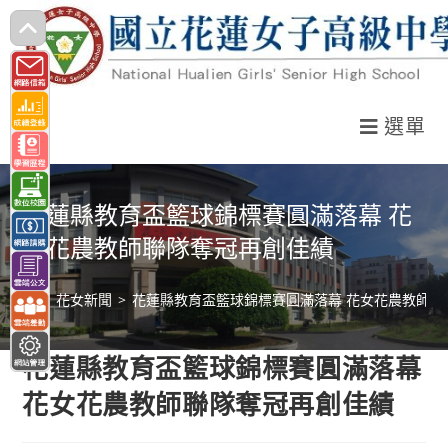
跳
轉
至
主
選單
要
內
容
花蓮縣教育盃籃球錦標賽圓滿落幕 花
女花農教師聯隊奪冠再創佳績
>
花女新聞
>
花蓮縣教育盃籃球錦標賽圓滿落幕 花女花農教師聯
花蓮縣教育盃籃球錦標賽圓滿落幕
花女花農教師聯隊奪冠再創佳績