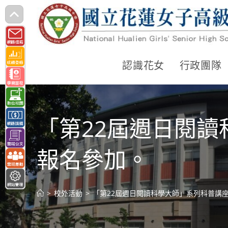
跳
轉
至
主
認識花女
行政團隊
要
內
容
「第22屆週日閱
報名參加。
>
校外活動
>
「第22屆週日閱讀科學大師」系列科普講