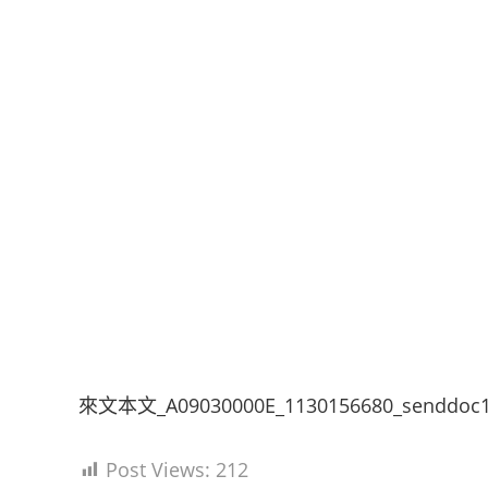
來文本文_A09030000E_1130156680_senddoc1
Post Views:
212