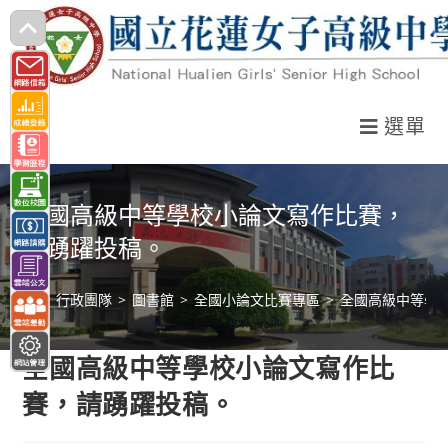
跳
轉
至
主
選單
要
內
容
全國高級中等學校小論文寫作比賽，
請踴躍投稿。
>
行政團隊
>
圖書館
>
全國小論文比賽專區
>
全國高級中等學
全國高級中等學校小論文寫作比
賽，請踴躍投稿。