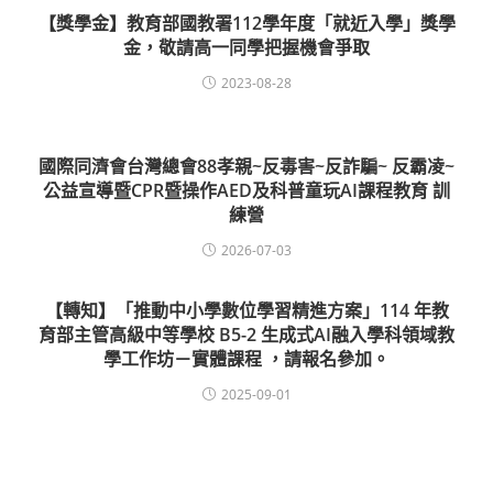
【獎學金】教育部國教署112學年度「就近入學」獎學
金，敬請高一同學把握機會爭取
2023-08-28
國際同濟會台灣總會88孝親~反毒害~反詐騙~ 反霸凌~
公益宣導暨CPR暨操作AED及科普童玩AI課程教育 訓
練營
2026-07-03
【轉知】「推動中小學數位學習精進方案」114 年教
育部主管高級中等學校 B5-2 生成式AI融入學科領域教
學工作坊－實體課程 ，請報名參加。
2025-09-01