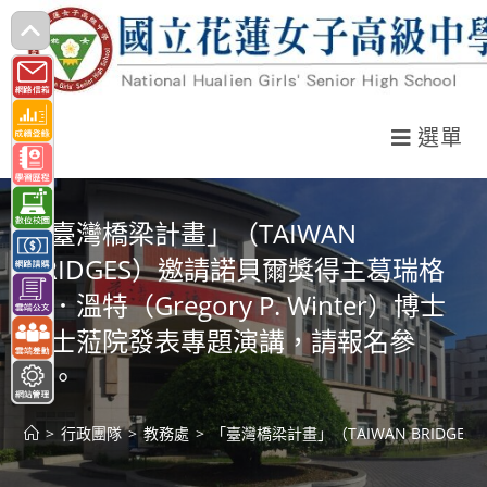
跳
轉
至
主
選單
要
內
容
「臺灣橋梁計畫」（TAIWAN
BRIDGES）邀請諾貝爾獎得主葛瑞格
利．溫特（Gregory P. Winter）博士
爵士蒞院發表專題演講，請報名參
加。
>
行政團隊
>
教務處
>
「臺灣橋梁計畫」（TAIWAN BRIDGE