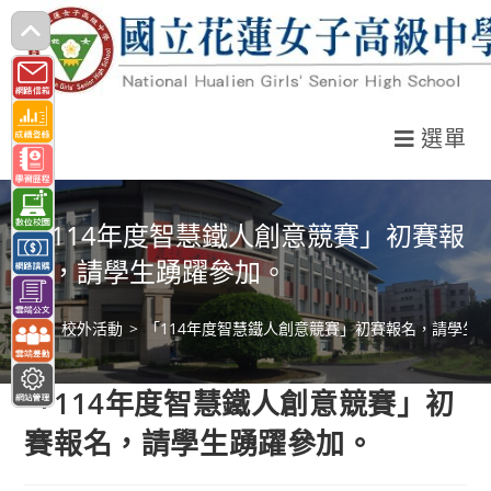
跳
轉
至
主
選單
要
內
容
「114年度智慧鐵人創意競賽」初賽報
名，請學生踴躍參加。
>
校外活動
>
「114年度智慧鐵人創意競賽」初賽報名，請學生
「114年度智慧鐵人創意競賽」初
賽報名，請學生踴躍參加。