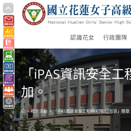
跳
轉
至
主
認識花女
行政團隊
要
內
容
「iPAS資訊安全
加。
>
校外活動
>
「iPAS資訊安全工程師(初階)證照班」簡