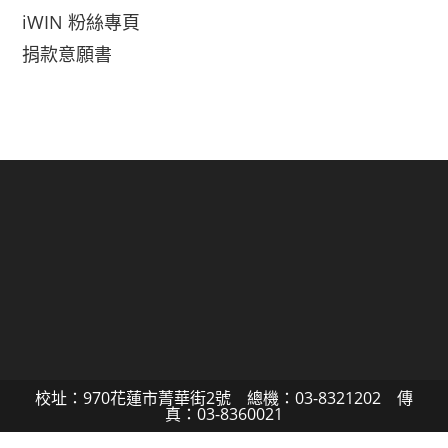
iWIN 粉絲專頁
捐款意願書
校址：970花蓮市菁華街2號 總機：03-8321202 傳
真：03-8360021