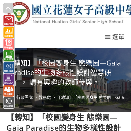
跳
轉
至
主
選單
要
內
容
【轉知】「校園變身生 態樂園—Gaia
Paradise的生物多樣性設計智慧研
習」， 請有興趣的教師參與。
>
行政團隊
>
教務處
>
【轉知】「校園變身生 態樂園—Gaia P
【轉知】「校園變身生 態樂園—
Gaia Paradise的生物多樣性設計