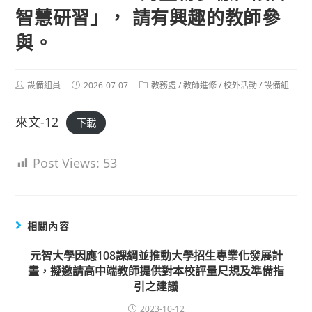
智慧研習」， 請有興趣的教師參
與。
Post
Post
Post
設備組員
2026-07-07
教務處
/
教師進修
/
校外活動
/
設備組
author:
published:
category:
來文-12
下載
Post Views:
53
相關內容
元智大學因應108課綱並推動大學招生專業化發展計
畫，擬邀請高中端教師提供對本校評量尺規及準備指
引之建議
2023-10-12