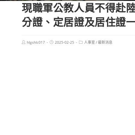
現職軍公教人員不得赴
分證、定居證及居住證
Post
Post
Post
hlgshlc017
2025-02-25
人事室
/
最新消息
author:
published:
category: