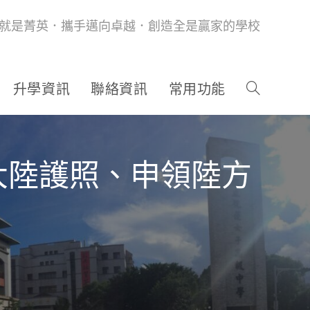
就是菁英．攜手邁向卓越．創造全是贏家的學校
升學資訊
聯絡資訊
常用功能
大陸護照、申領陸方