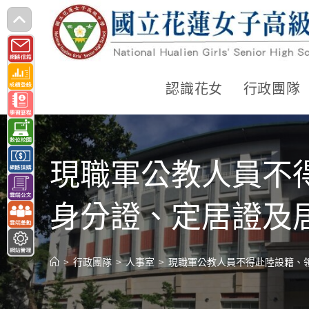
跳
轉
至
主
認識花女
行政團隊
要
內
容
現職軍公教人員不
身分證、定居證及
>
行政團隊
>
人事室
>
現職軍公教人員不得赴陸設籍、