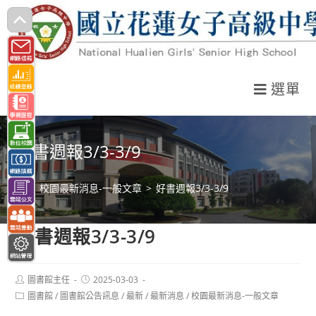
跳
轉
至
主
選單
要
內
容
好書週報3/3-3/9
>
校園最新消息-一般文章
>
好書週報3/3-3/9
好書週報3/3-3/9
Post
Post
圖書館主任
2025-03-03
author:
published:
Post
圖書館
/
圖書館公告訊息
/
最新
/
最新消息
/
校園最新消息-一般文章
category: