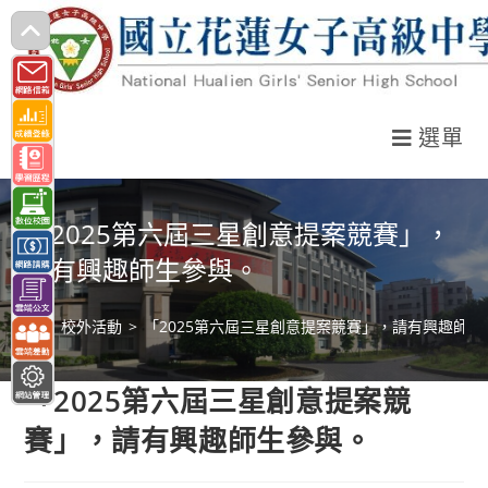
跳
轉
至
主
選單
要
內
容
「2025第六屆三星創意提案競賽」，
請有興趣師生參與。
>
校外活動
>
「2025第六屆三星創意提案競賽」，請有興趣師生
「2025第六屆三星創意提案競
賽」，請有興趣師生參與。