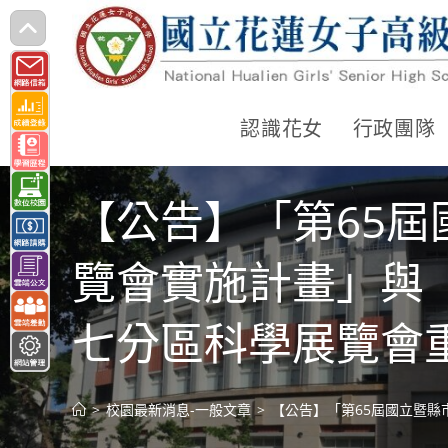
跳
轉
至
主
認識花女
行政團隊
要
內
【公告】「第65
容
覽會實施計畫」與
七分區科學展覽會
>
校園最新消息-一般文章
>
【公告】「第65屆國立暨縣