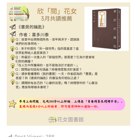
Post Views:
288