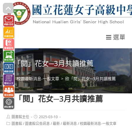
跳
轉
至
主
選單
要
內
容
欣「閱」花女─3月共讀推薦
>
校園最新消息-一般文章
>
欣「閱」花女─3月共讀推薦
欣「閱」花女─3月共讀推薦
Post
Post
圖書館主任
2025-03-10
author:
published:
Post
圖書館
/
圖書館公告訊息
/
最新
/
最新消息
/
校園最新消息-一般文章
category: