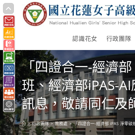
跳
轉
至
主
認識花女
行政團隊
要
內
「四證合一-經濟部 
容
班、經濟部iPAS-
訊息，敬請同仁及
>
行政團隊
>
教務處
>
「四證合一-經濟部 iPAS 淨