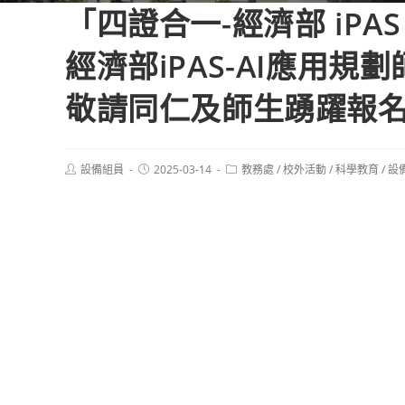
「四證合一-經濟部 iP
經濟部iPAS-AI應用
敬請同仁及師生踴躍報
Post
Post
Post
設備組員
2025-03-14
教務處
/
校外活動
/
科學教育
/
設
author:
published:
category: