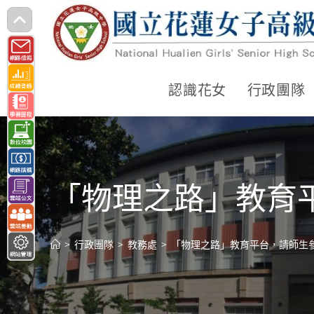
跳
轉
至
主
認識花女
行政團隊
要
內
容
「物理之路」教育
>
行政團隊
>
教務處
>
「物理之路」教育平台，請師生