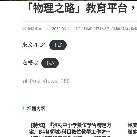
「物理之路」教育平台
Post
Post
Post
設備組員
2025-03-14
教務處
/
校外活動
/
科學教育
/
設
author:
published:
category:
來文-1-34
下載
海報-2
下載
Post Views:
280
相關內容
【轉知】『推動中小學數位學習精進方
經
案』B4各領域/科目數位教學工作坊－
賦能