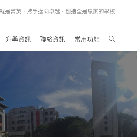
就是菁英．攜手邁向卓越．創造全是贏家的學校
升學資訊
聯絡資訊
常用功能