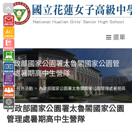
跳
轉
至
主
選單
要
內
容
內政部國家公園署太魯閣國家公園管
理處暑期高中生營隊
>
校外活動
>
內政部國家公園署太魯閣國家公園管理處暑期高中
內政部國家公園署太魯閣國家公園
管理處暑期高中生營隊