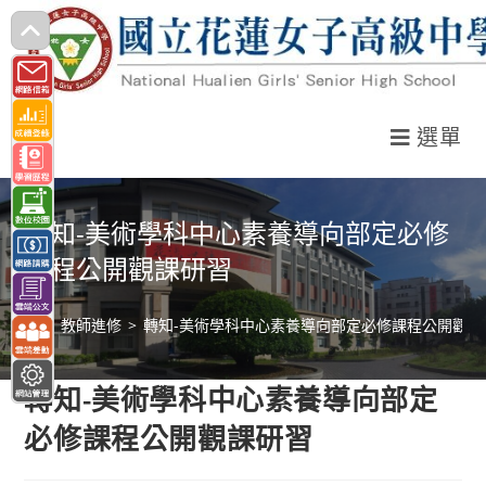
跳
轉
至
主
選單
要
內
容
轉知-美術學科中心素養導向部定必修
課程公開觀課研習
>
教師進修
>
轉知-美術學科中心素養導向部定必修課程公開觀課
轉知-美術學科中心素養導向部定
必修課程公開觀課研習