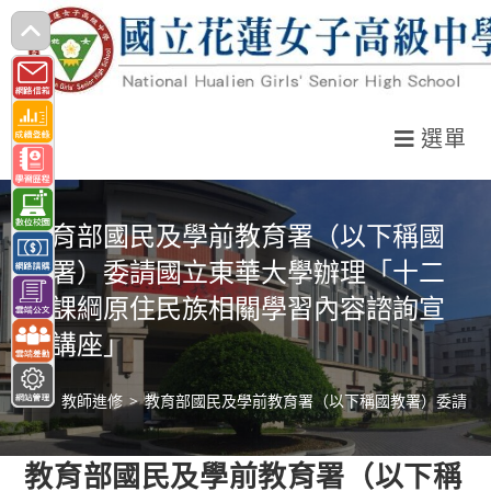
跳
轉
至
主
選單
要
內
容
教育部國民及學前教育署（以下稱國
教署）委請國立東華大學辦理「十二
年課綱原住民族相關學習內容諮詢宣
導講座」
>
教師進修
>
教育部國民及學前教育署（以下稱國教署）委請國
教育部國民及學前教育署（以下稱