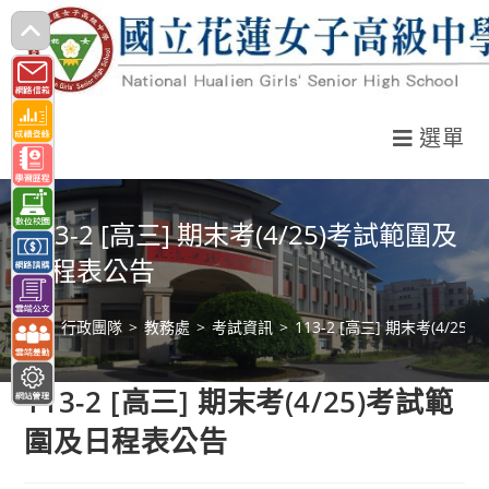
跳
轉
至
主
選單
要
內
容
113-2 [高三] 期末考(4/25)考試範圍及
日程表公告
>
行政團隊
>
教務處
>
考試資訊
>
113-2 [高三] 期末考(4/
113-2 [高三] 期末考(4/25)考試範
圍及日程表公告