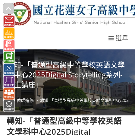
跳
轉
至
主
選單
要
內
容
轉知-「普通型高級中等學校英語文學
科中心2025Digital Storytelling系列-
線上講座」
>
教師進修
>
轉知-「普通型高級中等學校英語文學科中心2025Digital
轉知-「普通型高級中等學校英語
文學科中心2025Digital