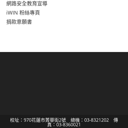
網路安全教育宣導
iWIN 粉絲專頁
捐款意願書
校址：970花蓮市菁華街2號 總機：03-8321202 傳
真：03-8360021